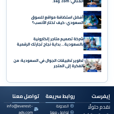
المثالي: ‎.com و‎.sa
أفضل استضافة مواقع للسوق
السعودي: كيف تختار الأنسب؟
شركة تصميم متاجر إلكترونية
بالسعودية… بداية نجاح تجارتك الرقمية
تطوير تطبيقات الجوال في السعودية: من
الفكرة إلى المتجر
إيفرست
روابط سريعة
تواصل معنا
نقدم حلولًا
المدونة
info@everest-
تواصل معنا
ads.com