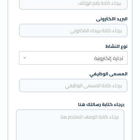
البريد االكترونى
نوع النشاط
المسمى الوظيفي
ا
برجاء كتابة رسالتك هنا
ل
ا
س
م
ا
ل