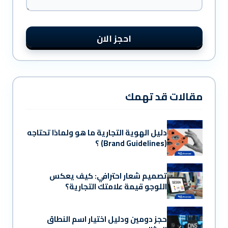
و
ظ
ي
ف
احجز الان
ي
ه
ن
ا
مقالات قد تهمك
دليل الهوية التجارية ما هو ولماذا تحتاجه
(Brand Guidelines) ؟
تصميم شعار احترافي: كيف يعكس
اللوجو قيمة علامتك التجارية؟
حجز دومين ودليل اختيار اسم النطاق