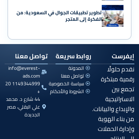
تطوير تطبيقات الجوال في السعودية: من
الفكرة إلى المتجر
إيفرست
روابط سريعة
تواصل معنا
نقدم حلولًا
المدونة
info@everest-
تواصل معنا
ads.com
رقمية مبتكرة
سياسة الخصوصية
1149344999 20
تجمع بين
الشروط والأحكام
+
الاستراتيجية
44 شارع د. محمد
علي البقلي، مصر
والإبداع والبيانات.
الجديدة
من بناء الهوية
وإدارة الحملات
إلى الإنتاج