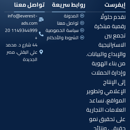
إيفرست
روابط سريعة
تواصل معنا
نقدم حلولًا
المدونة
info@everest-
تواصل معنا
ads.com
رقمية مبتكرة
سياسة الخصوصية
1149344999 20
تجمع بين
الشروط والأحكام
+
الاستراتيجية
44 شارع د. محمد
علي البقلي، مصر
والإبداع والبيانات.
الجديدة
من بناء الهوية
وإدارة الحملات
إلى الإنتاج
الإعلامي وتطوير
المواقع، نساعد
العلامات التجارية
على تحقيق نمو
حقيقي ونتائج