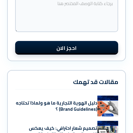
y
o
u
t
ه
ن
ا
احجز الان
مقالات قد تهمك
دليل الهوية التجارية ما هو ولماذا تحتاجه
(Brand Guidelines) ؟
تصميم شعار احترافي: كيف يعكس