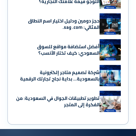
اللوجو قيمة علامتك التجارية؟
حجز دومين ودليل اختيار اسم النطاق
المثالي: ‎.com و‎.sa
أفضل استضافة مواقع للسوق
السعودي: كيف تختار الأنسب؟
شركة تصميم متاجر إلكترونية
بالسعودية… بداية نجاح تجارتك الرقمية
تطوير تطبيقات الجوال في السعودية: من
الفكرة إلى المتجر