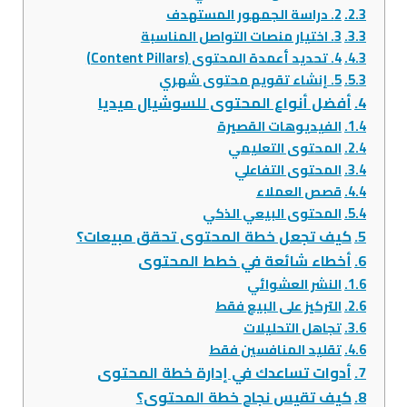
2. دراسة الجمهور المستهدف
3. اختيار منصات التواصل المناسبة
4. تحديد أعمدة المحتوى (Content Pillars)
5. إنشاء تقويم محتوى شهري
أفضل أنواع المحتوى للسوشيال ميديا
الفيديوهات القصيرة
المحتوى التعليمي
المحتوى التفاعلي
قصص العملاء
المحتوى البيعي الذكي
كيف تجعل خطة المحتوى تحقق مبيعات؟
أخطاء شائعة في خطط المحتوى
النشر العشوائي
التركيز على البيع فقط
تجاهل التحليلات
تقليد المنافسين فقط
أدوات تساعدك في إدارة خطة المحتوى
كيف تقيس نجاح خطة المحتوى؟