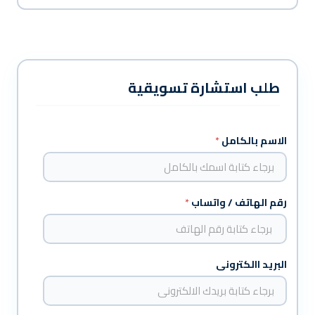
طلب استشارة تسويقية
ا
ل
الاسم بالكامل
*
م
س
م
ى
رقم الهاتف / واتساب
*
ب
ر
ج
ا
ء
البريد االكترونى