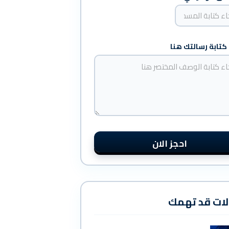
 كتابة رسالتك هنا
احجز الان
لات قد تهمك