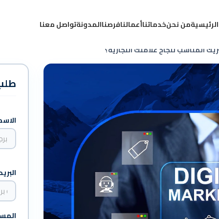
الرئيسية
من نحن
خدماتنا
أعمالنا
فرصنا
المدونة
تواصل معنا
ك المناسب لنجاح علامتك التجارية؟
طلب
ن
و
الاسم
ع
ب
ا
ل
ك
البريد
ا
م
ل
ر
س
المس