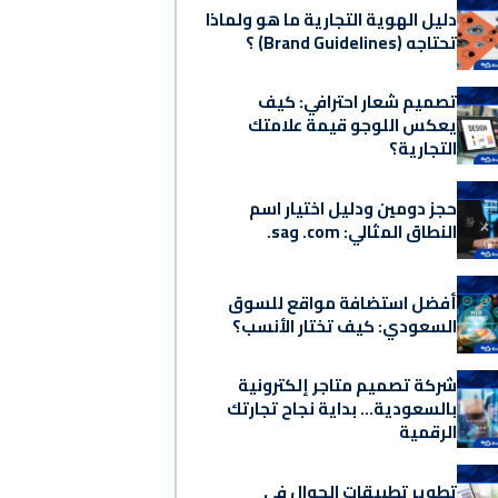
دليل الهوية التجارية ما هو ولماذا
تحتاجه (Brand Guidelines) ؟
تصميم شعار احترافي: كيف
يعكس اللوجو قيمة علامتك
التجارية؟
حجز دومين ودليل اختيار اسم
النطاق المثالي: ‎.com و‎.sa
أفضل استضافة مواقع للسوق
السعودي: كيف تختار الأنسب؟
شركة تصميم متاجر إلكترونية
بالسعودية… بداية نجاح تجارتك
الرقمية
تطوير تطبيقات الجوال في