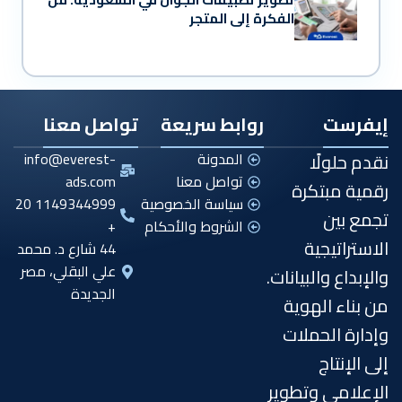
الفكرة إلى المتجر
إيفرست
روابط سريعة
تواصل معنا
نقدم حلولًا
المدونة
info@everest-
تواصل معنا
ads.com
رقمية مبتكرة
سياسة الخصوصية
1149344999 20
تجمع بين
الشروط والأحكام
+
الاستراتيجية
44 شارع د. محمد
علي البقلي، مصر
والإبداع والبيانات.
الجديدة
من بناء الهوية
وإدارة الحملات
إلى الإنتاج
الإعلامي وتطوير