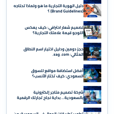
دليل الهوية التجارية ما هو ولماذا تحتاجه
(Brand Guidelines) ؟
تصميم شعار احترافي: كيف يعكس
اللوجو قيمة علامتك التجارية؟
حجز دومين ودليل اختيار اسم النطاق
المثالي: ‎.com و‎.sa
أفضل استضافة مواقع للسوق
السعودي: كيف تختار الأنسب؟
شركة تصميم متاجر إلكترونية
بالسعودية… بداية نجاح تجارتك الرقمية
تطوير تطبيقات الجوال في السعودية: من