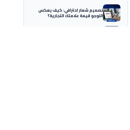
تصميم شعار احترافي: كيف يعكس
اللوجو قيمة علامتك التجارية؟
حجز دومين ودليل اختيار اسم النطاق
المثالي: ‎.com و‎.sa
أفضل استضافة مواقع للسوق
السعودي: كيف تختار الأنسب؟
تواصل مع Everest Ads
هل تحتاج إلى استشارة تسويقية مخصصة لشركتك؟
اتصل بنا مباشرة.